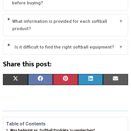
before buying?
What information is provided for each softball
▼
product?
Is it difficult to find the right softball equipment?
▼
Share this post:
X
F
P
L
E
(
A
I
I
M
T
C
N
N
A
W
E
T
K
I
I
B
E
E
L
Table of Contents
Was bedeutet es, Softball Produkte zu vergleichen?