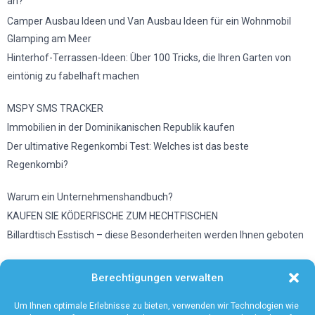
an?
Camper Ausbau Ideen und Van Ausbau Ideen für ein Wohnmobil
Glamping am Meer
Hinterhof-Terrassen-Ideen: Über 100 Tricks, die Ihren Garten von
eintönig zu fabelhaft machen
MSPY SMS TRACKER
Immobilien in der Dominikanischen Republik kaufen
Der ultimative Regenkombi Test: Welches ist das beste
Regenkombi?
Warum ein Unternehmenshandbuch?
KAUFEN SIE KÖDERFISCHE ZUM HECHTFISCHEN
Billardtisch Esstisch – diese Besonderheiten werden Ihnen geboten
Wetter in Düsseldorf
Berechtigungen verwalten
Vermeiden Sie diese Fehler, wenn Sie eine Mikrowelle benutzen
Unsere Tipps zum Wandern mit Baby
Um Ihnen optimale Erlebnisse zu bieten, verwenden wir Technologien wie