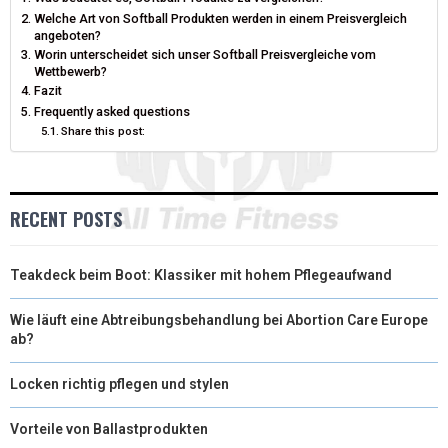
T
O
R
D
Welche Art von Softball Produkten werden in einem Preisvergleich
angeboten?
T
O
E
I
Worin unterscheidet sich unser Softball Preisvergleiche vom
Wettbewerb?
E
K
S
N
Fazit
Frequently asked questions
R
T
Share this post:
)
RECENT POSTS
Teakdeck beim Boot: Klassiker mit hohem Pflegeaufwand
Wie läuft eine Abtreibungsbehandlung bei Abortion Care Europe
ab?
Locken richtig pflegen und stylen
Vorteile von Ballastprodukten