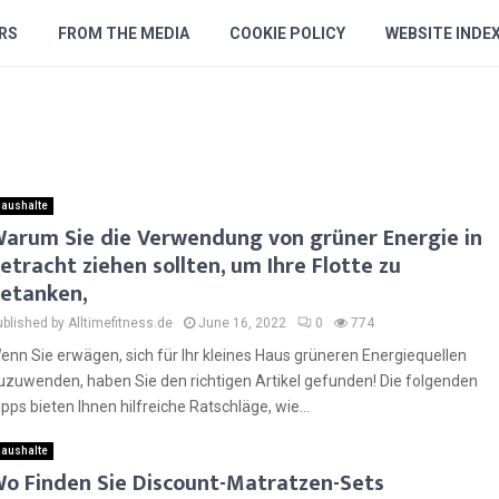
RS
FROM THE MEDIA
COOKIE POLICY
WEBSITE INDE
aushalte
arum Sie die Verwendung von grüner Energie in
etracht ziehen sollten, um Ihre Flotte zu
etanken,
ublished by Alltimefitness.de
June 16, 2022
0
774
enn Sie erwägen, sich für Ihr kleines Haus grüneren Energiequellen
uzuwenden, haben Sie den richtigen Artikel gefunden! Die folgenden
ipps bieten Ihnen hilfreiche Ratschläge, wie...
aushalte
o Finden Sie Discount-Matratzen-Sets