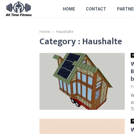
HOME
CONTACT
PARTNE
Home
Haushalte
Category : Haushalte
H
W
B
b
P
W
z
T
H
W