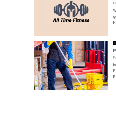
P
W
g
H
H
P
P
I
B
B