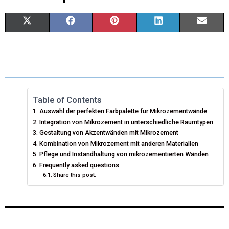
X
F
P
L
E
(
A
I
I
M
T
C
N
N
A
W
E
T
K
I
I
B
E
E
L
Table of Contents
Auswahl der perfekten Farbpalette für Mikrozementwände
T
O
R
D
Integration von Mikrozement in unterschiedliche Raumtypen
T
Gestaltung von Akzentwänden mit Mikrozement
O
E
I
Kombination von Mikrozement mit anderen Materialien
E
K
S
N
Pflege und Instandhaltung von mikrozementierten Wänden
Frequently asked questions
R
T
Share this post:
)