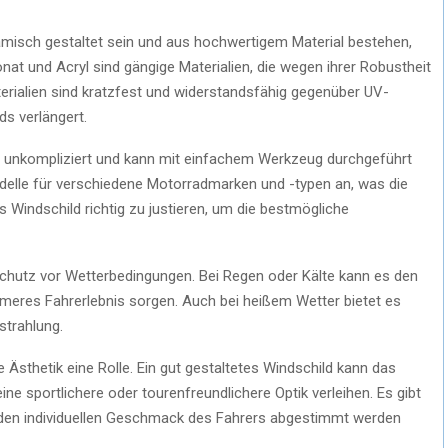
misch gestaltet sein und aus hochwertigem Material bestehen,
onat und Acryl sind gängige Materialien, die wegen ihrer Robustheit
rialien sind kratzfest und widerstandsfähig gegenüber UV-
s verlängert.
el unkompliziert und kann mit einfachem Werkzeug durchgeführt
odelle für verschiedene Motorradmarken und -typen an, was die
 das Windschild richtig zu justieren, um die bestmögliche
r Schutz vor Wetterbedingungen. Bei Regen oder Kälte kann es den
meres Fahrerlebnis sorgen. Auch bei heißem Wetter bietet es
strahlung.
 Ästhetik eine Rolle. Ein gut gestaltetes Windschild kann das
 sportlichere oder tourenfreundlichere Optik verleihen. Es gibt
f den individuellen Geschmack des Fahrers abgestimmt werden