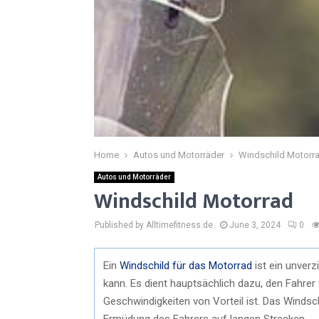
Home
Autos und Motorräder
Windschild Motorr
Autos und Motorräder
Windschild Motorrad
Published by Alltimefitness.de
June 3, 2024
0
Ein
Windschild für das Motorrad
ist ein unverz
kann. Es dient hauptsächlich dazu, den Fahre
Geschwindigkeiten von Vorteil ist. Das Windsch
Ermüdung des Fahrers auf langen Strecken.