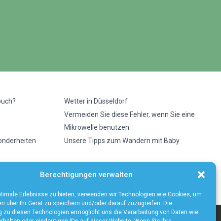
buch?
Wetter in Düsseldorf
Vermeiden Sie diese Fehler, wenn Sie eine
Mikrowelle benutzen
sonderheiten
Unsere Tipps zum Wandern mit Baby
Berechtigungen verwalten
timale Erlebnisse zu bieten, verwenden wir Technologien wie Cookies, um
n über Ihr Gerät zu speichern und/oder darauf zuzugreifen. Die
zu diesen Technologien ermöglicht uns die Verarbeitung von Daten wie