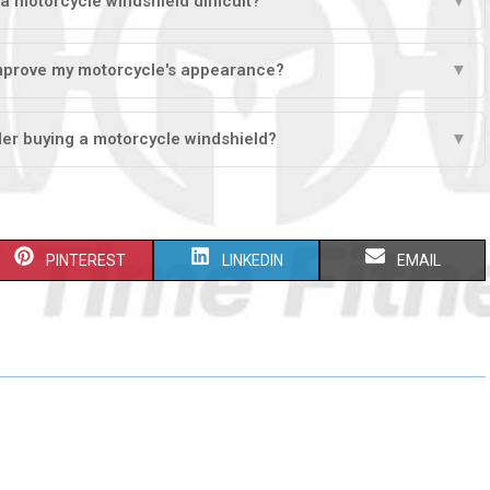
f a motorcycle windshield difficult?
▼
mprove my motorcycle's appearance?
▼
er buying a motorcycle windshield?
▼
PINTEREST
LINKEDIN
EMAIL