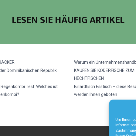
LESEN SIE HÄUFIG ARTIKEL
RACKER
Warum ein Unternehmenshand
 der Dominikanischen Republik
KAUFEN SIE KÖDERFISCHE ZUM
HECHTFISCHEN
e Regenkombi Test: Welches ist
Billardtisch Esstisch – diese Be
genkombi?
werden Ihnen geboten
Um Ihnen op
Informatione
Zustimmung 