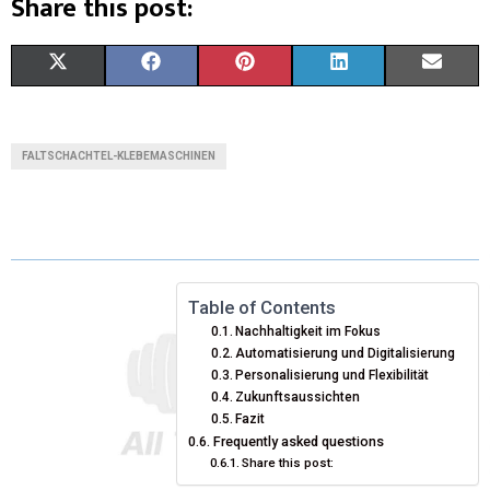
Share this post:
X
F
P
L
E
(
A
I
I
M
T
C
N
N
A
FALTSCHACHTEL-KLEBEMASCHINEN
W
E
T
K
I
I
B
E
E
L
T
O
R
D
T
O
E
I
Table of Contents
Nachhaltigkeit im Fokus
E
K
S
N
Automatisierung und Digitalisierung
Personalisierung und Flexibilität
R
T
Zukunftsaussichten
)
Fazit
Frequently asked questions
Share this post: