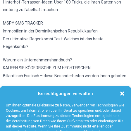
Hinterhof-Terrassen-Ideen: Über 100 Tricks, die Ihren Garten von
eintönig zu fabelhaft machen
MSPY SMS TRACKER
Immobilien in der Dominikanischen Republik kaufen
Der ultimative Regenkombi Test: Welches ist das beste
Regenkombi?
Warum ein Unternehmenshandbuch?
KAUFEN SIE KÖDERFISCHE ZUM HECHTFISCHEN
Billardtisch Esstisch – diese Besonderheiten werden Ihnen geboten
Wetter in Düsseldorf
Berechtigungen verwalten
Vermeiden Sie diese Fehler, wenn Sie eine Mikrowelle benutzen
Unsere Tipps zum Wandern mit Baby
Um Ihnen optimale Erlebnisse zu bieten, verwenden wir Technologien wie
Cookies, um Informationen über Ihr Gerät zu speichern und/oder darauf
zuzugreifen. Die Zustimmung zu diesen Technologien ermöglicht uns
die Verarbeitung von Daten wie Ihrem Surfverhalten oder eindeutigen IDs
auf dieser Website. Wenn Sie Ihre Zustimmung nicht erteilen oder