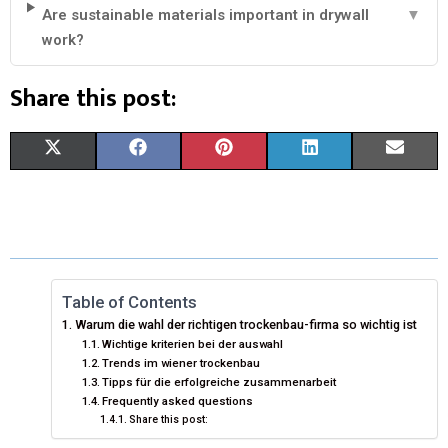
Are sustainable materials important in drywall
▼
work?
Share this post:
X
F
P
L
E
(
A
I
I
M
T
C
N
N
A
W
E
T
K
I
I
B
E
E
L
Table of Contents
Warum die wahl der richtigen trockenbau-firma so wichtig ist
T
O
R
D
Wichtige kriterien bei der auswahl
Trends im wiener trockenbau
T
O
E
I
Tipps für die erfolgreiche zusammenarbeit
Frequently asked questions
E
K
S
N
Share this post:
R
T