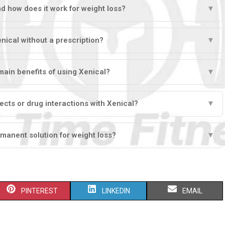
d how does it work for weight loss?
▼
enical without a prescription?
▼
main benefits of using Xenical?
▼
fects or drug interactions with Xenical?
▼
rmanent solution for weight loss?
▼
PINTEREST
LINKEDIN
EMAIL