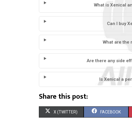
What is Xenical an
Can I buy X
What are the 
Are there any side ef
Is Xenical a pe
Share this post:
X (TWITTER)
FACEBOOK