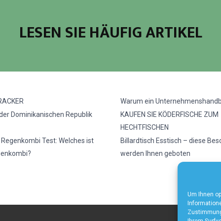
LESEN SIE HÄUFIG ARTIKEL
RACKER
Warum ein Unternehmenshand
 der Dominikanischen Republik
KAUFEN SIE KÖDERFISCHE ZUM
HECHTFISCHEN
e Regenkombi Test: Welches ist
Billardtisch Esstisch – diese Be
genkombi?
werden Ihnen geboten
Um Ihnen op
Informatione
Zustimmung 