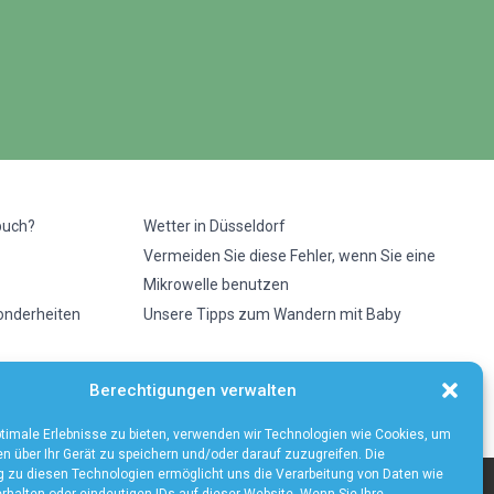
buch?
Wetter in Düsseldorf
Vermeiden Sie diese Fehler, wenn Sie eine
Mikrowelle benutzen
sonderheiten
Unsere Tipps zum Wandern mit Baby
Berechtigungen verwalten
timale Erlebnisse zu bieten, verwenden wir Technologien wie Cookies, um
n über Ihr Gerät zu speichern und/oder darauf zuzugreifen. Die
zu diesen Technologien ermöglicht uns die Verarbeitung von Daten wie