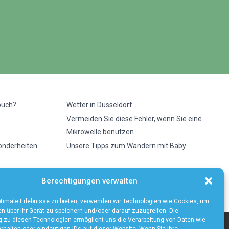
buch?
Wetter in Düsseldorf
Vermeiden Sie diese Fehler, wenn Sie eine
Mikrowelle benutzen
sonderheiten
Unsere Tipps zum Wandern mit Baby
Berechtigungen verwalten
timale Erlebnisse zu bieten, verwenden wir Technologien wie Cookies, um
n über Ihr Gerät zu speichern und/oder darauf zuzugreifen. Die
zu diesen Technologien ermöglicht uns die Verarbeitung von Daten wie