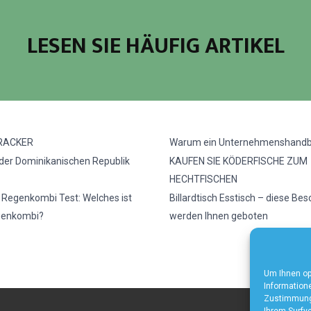
LESEN SIE HÄUFIG ARTIKEL
RACKER
Warum ein Unternehmenshand
 der Dominikanischen Republik
KAUFEN SIE KÖDERFISCHE ZUM
HECHTFISCHEN
e Regenkombi Test: Welches ist
Billardtisch Esstisch – diese Be
genkombi?
werden Ihnen geboten
Um Ihnen op
Informatione
Zustimmung 