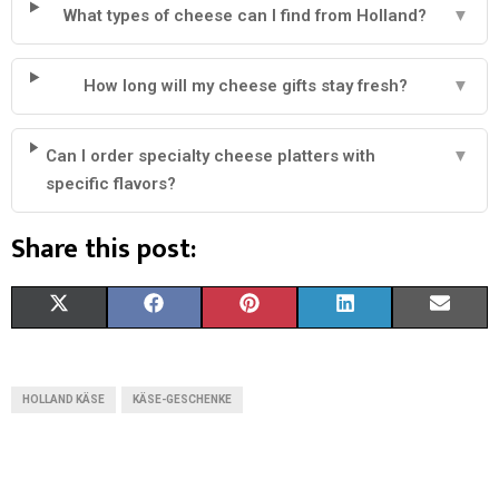
What types of cheese can I find from Holland?
▼
How long will my cheese gifts stay fresh?
▼
Can I order specialty cheese platters with
▼
specific flavors?
Share this post:
X
F
P
L
E
(
A
I
I
M
T
C
N
N
A
HOLLAND KÄSE
KÄSE-GESCHENKE
W
E
T
K
I
I
B
E
E
L