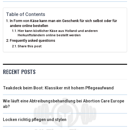
T
O
R
D
T
O
E
I
Table of Contents
In Form von Käse kann man ein Geschenk für sich selbst oder für
E
K
S
N
andere online bestellen
Hier kann köstlicher Käse aus Holland und anderen
R
T
Herkunftsländern online bestellt werden
Frequently asked questions
)
Share this post:
RECENT POSTS
Teakdeck beim Boot: Klassiker mit hohem Pflegeaufwand
Wie läuft eine Abtreibungsbehandlung bei Abortion Care Europe
ab?
Locken richtig pflegen und stylen