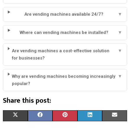
Are vending machines available 24/7?
▼
Where can vending machines be installed?
▼
Are vending machines a cost-effective solution
▼
for businesses?
Why are vending machines becoming increasingly
▼
popular?
Share this post:
X
F
P
L
E
(
A
I
I
M