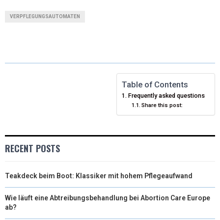
T
C
N
N
A
VERPFLEGUNGSAUTOMATEN
W
E
T
K
I
I
B
E
E
L
T
O
R
D
T
O
E
I
Table of Contents
Frequently asked questions
E
K
S
N
Share this post:
R
T
)
RECENT POSTS
Teakdeck beim Boot: Klassiker mit hohem Pflegeaufwand
Wie läuft eine Abtreibungsbehandlung bei Abortion Care Europe
ab?