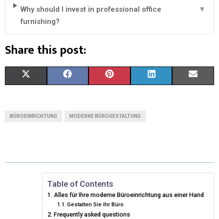
Why should I invest in professional office
▼
furnishing?
Share this post:
X
F
P
L
E
(
A
I
I
M
T
C
N
N
A
BÜROEINRICHTUNG
MODERNE BÜROGESTALTUNG
W
E
T
K
I
I
B
E
E
L
T
O
R
D
T
O
E
I
Table of Contents
Alles für Ihre moderne Büroeinrichtung aus einer Hand
E
K
S
N
Gestalten Sie Ihr Büro
Frequently asked questions
R
T