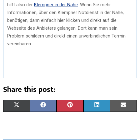
hilft also der
Klempner in der Nähe
. Wenn Sie mehr
Informationen, über den Klempner Notdienst in der Nähe,
benötigen, dann einfach hier klicken und direkt auf die
Webseite des Anbieters gelangen. Dort kann man sein
Problem schildern und direkt einen unverbindlichen Termin
vereinbaren
Share this post:
X
F
P
L
E
(
A
I
I
M
T
C
N
N
A
W
E
T
K
I