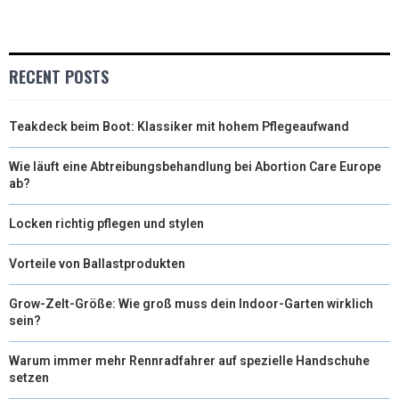
I
B
E
E
L
T
O
R
D
RECENT POSTS
T
O
E
I
Teakdeck beim Boot: Klassiker mit hohem Pflegeaufwand
E
K
S
N
R
T
Wie läuft eine Abtreibungsbehandlung bei Abortion Care Europe
ab?
)
Locken richtig pflegen und stylen
Vorteile von Ballastprodukten
Grow-Zelt-Größe: Wie groß muss dein Indoor-Garten wirklich
sein?
Warum immer mehr Rennradfahrer auf spezielle Handschuhe
setzen