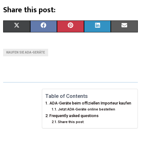
Share this post:
X
F
P
L
E
(
A
I
I
M
T
C
N
N
A
KAUFEN SIE ADA-GERÄTE
W
E
T
K
I
I
B
E
E
L
T
O
R
D
T
O
E
I
Table of Contents
ADA-Geräte beim offiziellen Importeur kaufen
E
K
S
N
Jetzt ADA-Geräte online bestellen
Frequently asked questions
R
T
Share this post:
)