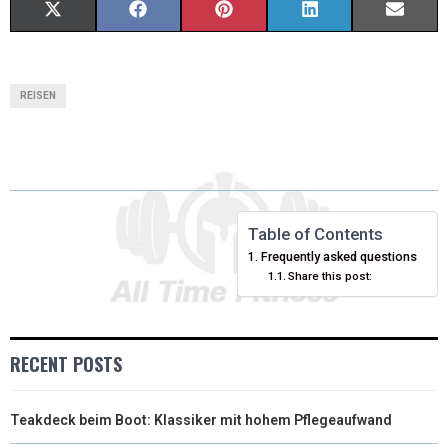
X
F
P
L
E
(
A
I
I
M
T
C
N
N
A
REISEN
W
E
T
K
I
I
B
E
E
L
T
O
R
D
T
O
E
I
Table of Contents
Frequently asked questions
E
K
S
N
Share this post:
R
T
)
RECENT POSTS
Teakdeck beim Boot: Klassiker mit hohem Pflegeaufwand