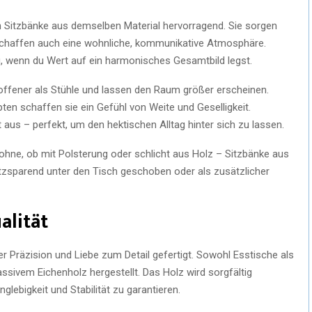
 Sitzbänke aus demselben Material hervorragend. Sie sorgen
n schaffen auch eine wohnliche, kommunikative Atmosphäre.
g, wenn du Wert auf ein harmonisches Gesamtbild legst.
 offener als Stühle und lassen den Raum größer erscheinen.
n schaffen sie ein Gefühl von Weite und Geselligkeit.
t aus – perfekt, um den hektischen Alltag hinter sich zu lassen.
ohne, ob mit Polsterung oder schlicht aus Holz – Sitzbänke aus
latzsparend unter den Tisch geschoben oder als zusätzlicher
alität
er Präzision und Liebe zum Detail gefertigt. Sowohl Esstische als
ivem Eichenholz hergestellt. Das Holz wird sorgfältig
glebigkeit und Stabilität zu garantieren.