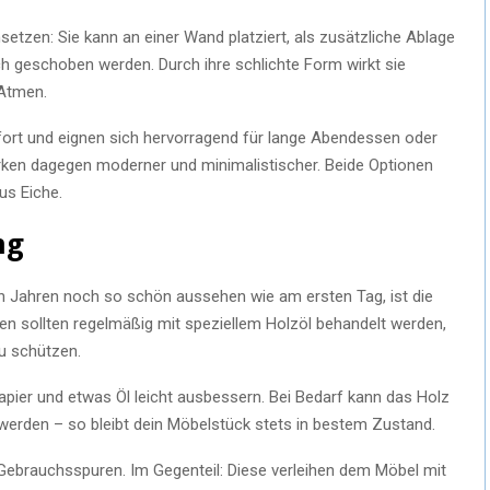
nsetzen: Sie kann an einer Wand platziert, als zusätzliche Ablage
ch geschoben werden. Durch ihre schlichte Form wirkt sie
 Atmen.
fort und eignen sich hervorragend für lange Abendessen oder
rken dagegen moderner und minimalistischer. Beide Optionen
us Eiche.
ng
h Jahren noch so schön aussehen wie am ersten Tag, ist die
hen sollten regelmäßig mit speziellem Holzöl behandelt werden,
u schützen.
papier und etwas Öl leicht ausbessern. Bei Bedarf kann das Holz
werden – so bleibt dein Möbelstück stets in bestem Zustand.
e Gebrauchsspuren. Im Gegenteil: Diese verleihen dem Möbel mit