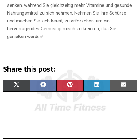
senken, während Sie gleichzeitig mehr Vitamine und gesunde
Nahrungsmittel zu sich nehmen. Nehmen Sie Ihre Schürze
und machen Sie sich bereit, zu erforschen, um ein
hervorragendes Gemüsegemisch zu kreieren, das Sie
genießen werden!
Share this post:
X
F
P
L
E
(
A
I
I
M
T
C
N
N
A
W
E
T
K
I
I
B
E
E
L