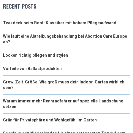
T
O
R
D
RECENT POSTS
T
O
E
I
Teakdeck beim Boot: Klassiker mit hohem Pflegeaufwand
E
K
S
N
R
T
Wie läuft eine Abtreibungsbehandlung bei Abortion Care Europe
ab?
)
Locken richtig pflegen und stylen
Vorteile von Ballastprodukten
Grow-Zelt-Größe: Wie groß muss dein Indoor-Garten wirklich
sein?
Warum immer mehr Rennradfahrer auf spezielle Handschuhe
setzen
Grün für Privatsphäre und Wohlgefühl im Garten