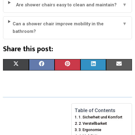
Are shower chairs easy to clean and maintain?
▼
Can a shower chair improve mobility in the
▼
bathroom?
Share this post:
X
F
P
L
E
(
A
I
I
M
T
C
N
N
A
W
E
T
K
I
I
B
E
E
L
Table of Contents
1. Sicherheit und Komfort
T
O
R
D
2. Verstellbarkeit
T
O
E
3. Ergonomie
I