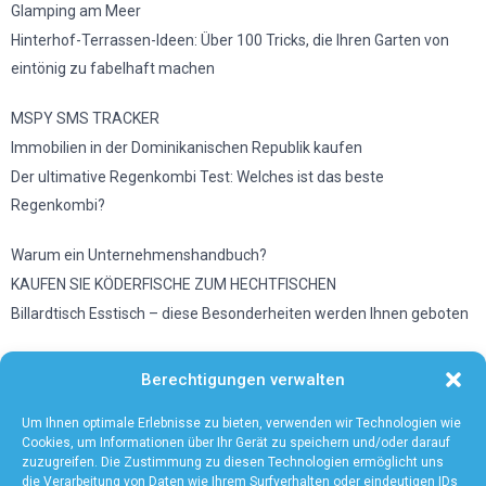
Glamping am Meer
Hinterhof-Terrassen-Ideen: Über 100 Tricks, die Ihren Garten von
eintönig zu fabelhaft machen
MSPY SMS TRACKER
Immobilien in der Dominikanischen Republik kaufen
Der ultimative Regenkombi Test: Welches ist das beste
Regenkombi?
Warum ein Unternehmenshandbuch?
KAUFEN SIE KÖDERFISCHE ZUM HECHTFISCHEN
Billardtisch Esstisch – diese Besonderheiten werden Ihnen geboten
Wetter in Düsseldorf
Berechtigungen verwalten
Vermeiden Sie diese Fehler, wenn Sie eine Mikrowelle benutzen
Unsere Tipps zum Wandern mit Baby
Um Ihnen optimale Erlebnisse zu bieten, verwenden wir Technologien wie
Cookies, um Informationen über Ihr Gerät zu speichern und/oder darauf
zuzugreifen. Die Zustimmung zu diesen Technologien ermöglicht uns
die Verarbeitung von Daten wie Ihrem Surfverhalten oder eindeutigen IDs