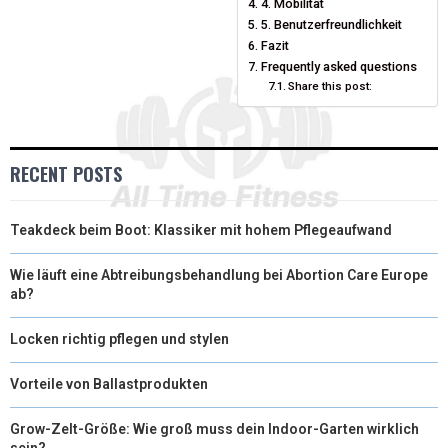
4. Mobilität
E
K
S
N
5. Benutzerfreundlichkeit
Fazit
R
T
Frequently asked questions
Share this post:
)
RECENT POSTS
Teakdeck beim Boot: Klassiker mit hohem Pflegeaufwand
Wie läuft eine Abtreibungsbehandlung bei Abortion Care Europe
ab?
Locken richtig pflegen und stylen
Vorteile von Ballastprodukten
Grow-Zelt-Größe: Wie groß muss dein Indoor-Garten wirklich
sein?