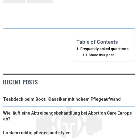
W
E
T
K
I
I
B
E
E
L
T
O
R
D
T
O
E
I
Table of Contents
Frequently asked questions
E
K
S
N
Share this post:
R
T
)
RECENT POSTS
Teakdeck beim Boot: Klassiker mit hohem Pflegeaufwand
Wie läuft eine Abtreibungsbehandlung bei Abortion Care Europe
ab?
Locken richtig pflegen und stylen