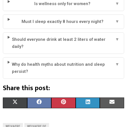
Is wellness only for women?
▼
Must I sleep exactly 8 hours every night?
▼
Should everyone drink at least 2 liters of water
▼
daily?
Why do health myths about nutrition and sleep
▼
persist?
Share this post:
X
F
P
L
E
(
A
I
I
M
T
C
N
N
A
WELVAERE
WELVAERE.DE