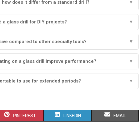
d how does it differ from a standard drill?
▼
 a glass drill for DIY projects?
▼
sive compared to other specialty tools?
▼
ting on a glass drill improve performance?
▼
mfortable to use for extended periods?
▼
PINTEREST
LINKEDIN
EMAIL