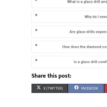
What is a glass drill an
Why do I need
Are glass drills expen
How does the diamond coa
Is a glass drill co
Share this post:
X (TWITTER)
FACEBOOK