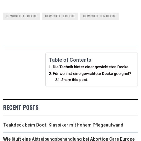
(
A
I
I
M
T
C
N
N
A
GEWICHTETE DECKE
GEWICHTETEDECKE
GEWICHTETEN DECKE
W
E
T
K
I
I
B
E
E
L
T
O
R
D
T
O
E
I
Table of Contents
Die Technik hinter einer gewichteten Decke
E
K
S
N
Für wen ist eine gewichtete Decke geeignet?
Share this post:
R
T
)
RECENT POSTS
Teakdeck beim Boot: Klassiker mit hohem Pflegeaufwand
Wie läuft eine Abtreibungsbehandlung bei Abortion Care Europe