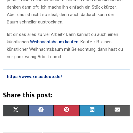
denken dann oft: Ich mache ihn einfach ein Stück kürzer.
Aber das ist nicht so ideal, denn auch dadurch kann der
Baum schneller austrocknen.
Ist dir das alles zu viel Arbeit? Dann kannst du auch einen
künstlichen
Weihnachtsbaum kaufen
. Kaufe z.B. einen
künstlicher Weihnachtsbaum mit Beleuchtung, dann hast du
nur ganz wenig Arbeit damit.
https://www.xmasdeco.de/
Share this post:
X
F
P
L
E
(
A
I
I
M
T
C
N
N
A