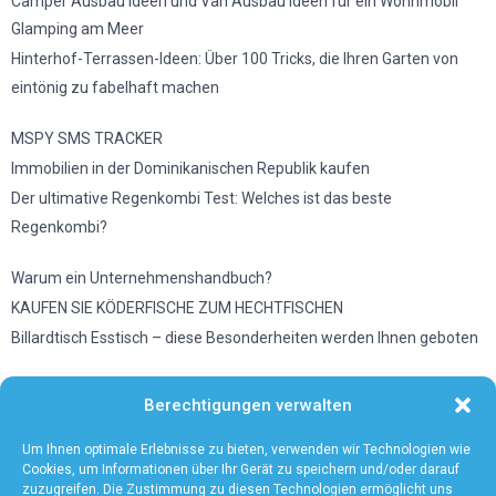
Camper Ausbau Ideen und Van Ausbau Ideen für ein Wohnmobil
Glamping am Meer
Hinterhof-Terrassen-Ideen: Über 100 Tricks, die Ihren Garten von
eintönig zu fabelhaft machen
MSPY SMS TRACKER
Immobilien in der Dominikanischen Republik kaufen
Der ultimative Regenkombi Test: Welches ist das beste
Regenkombi?
Warum ein Unternehmenshandbuch?
KAUFEN SIE KÖDERFISCHE ZUM HECHTFISCHEN
Billardtisch Esstisch – diese Besonderheiten werden Ihnen geboten
Wetter in Düsseldorf
Berechtigungen verwalten
Vermeiden Sie diese Fehler, wenn Sie eine Mikrowelle benutzen
Unsere Tipps zum Wandern mit Baby
Um Ihnen optimale Erlebnisse zu bieten, verwenden wir Technologien wie
Cookies, um Informationen über Ihr Gerät zu speichern und/oder darauf
zuzugreifen. Die Zustimmung zu diesen Technologien ermöglicht uns