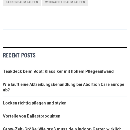
TANNENBAUM KAUFEN
WEIHNACHTSBAUM KAUFEN
W
E
T
K
I
I
B
E
E
L
T
O
R
D
T
O
E
I
E
K
S
N
RECENT POSTS
R
T
Teakdeck beim Boot: Klassiker mit hohem Pflegeaufwand
)
Wie läuft eine Abtreibungsbehandlung bei Abortion Care Europe
ab?
Locken richtig pflegen und stylen
Vorteile von Ballastprodukten
Grow-Zelt-Größe: Wie groß muss dein Indoor-Garten wirklich