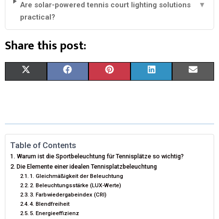
Are solar-powered tennis court lighting solutions
▼
practical?
Share this post:
X
F
P
L
E
(
A
I
I
M
T
C
N
N
A
W
E
T
K
I
I
B
E
E
L
Table of Contents
Warum ist die Sportbeleuchtung für Tennisplätze so wichtig?
T
O
R
D
Die Elemente einer idealen Tennisplatzbeleuchtung
1. Gleichmäßigkeit der Beleuchtung
T
O
E
I
2. Beleuchtungsstärke (LUX-Werte)
E
K
S
N
3. Farbwiedergabeindex (CRI)
4. Blendfreiheit
R
T
5. Energieeffizienz