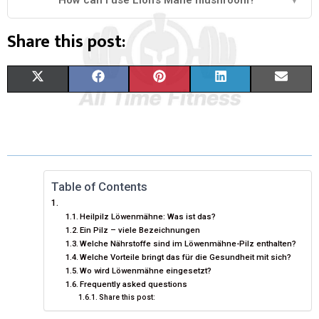
Share this post:
X
F
P
L
E
(
A
I
I
M
T
C
N
N
A
W
E
T
K
I
I
B
E
E
L
Table of Contents
T
O
R
D
Heilpilz Löwenmähne: Was ist das?
Ein Pilz – viele Bezeichnungen
T
O
E
I
Welche Nährstoffe sind im Löwenmähne-Pilz enthalten?
Welche Vorteile bringt das für die Gesundheit mit sich?
E
K
S
N
Wo wird Löwenmähne eingesetzt?
R
T
Frequently asked questions
Share this post:
)