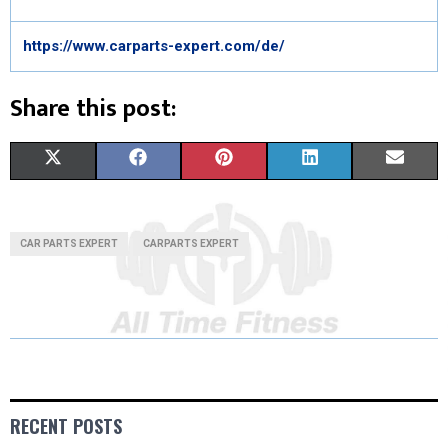
https://www.carparts-expert.com/de/
Share this post:
X
F
P
L
E
(
A
I
I
M
T
C
N
N
A
CAR PARTS EXPERT
CARPARTS EXPERT
W
E
T
K
I
I
B
E
E
L
T
O
R
D
T
O
E
I
E
K
S
N
RECENT POSTS