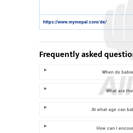
https://www.mymepal.com/de/
Frequently asked questio
When do babies
What are the
At what age can ba
How can I encour