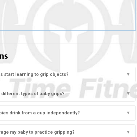
ns
 start learning to grip objects?
▼
 different types of baby grips?
▼
bies drink from a cup independently?
▼
age my baby to practice gripping?
▼