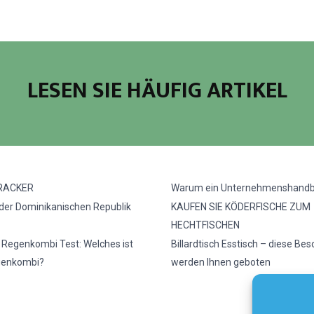
LESEN SIE HÄUFIG ARTIKEL
RACKER
Warum ein Unternehmenshand
 der Dominikanischen Republik
KAUFEN SIE KÖDERFISCHE ZUM
HECHTFISCHEN
e Regenkombi Test: Welches ist
Billardtisch Esstisch – diese Be
genkombi?
werden Ihnen geboten