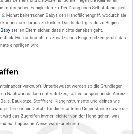
ss des Lernens und Entwickelns. Schnell legen die Kleinen an
ie motorischen Fähigkeiten zu. Der Drang nach Selbstständigkeit
m 6. Monat beherrschen Babys den Handflächengriff, wodurch sie
können, um daraus zu trinken. Das bedarf gerade zu Beginn
 Baby
stellen Eltern sicher, dass nichts daneben geht.
esteck. Hierfür braucht es zusätzliches Fingerspitzengefühl, das
nate einprägen wird.
affen
 miteinander verknüpft. Unterbewusst werden so die Grundlagen
Ihren Nachwuchs darin unterstützen, sollten ansprechende Anreize
Bälle, Bauklötze, Stofftiere, Klanginstrumente und kleines wie
ugreifen und ein Gefühl für die ertasteten Gegenstände sowie die
t wird das Zugreifen immer leichter von der Hand gehen, was
mend auf haptische Weise wahrzunehmen.