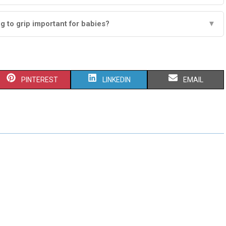
ng to grip important for babies?
▼
PINTEREST
LINKEDIN
EMAIL